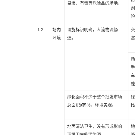
市
易爆、有毒等危险品的场地。
剂
险
1.2
场内
设施标识明确，人流物流畅
交
环境
通。
塞
场
手
车
楚
绿化面积不少于整个批发市场
绿
总面积的5％，环境美观。
比
地面清洁卫生，没有形成影响
地
环境卫生的污染源。
畅