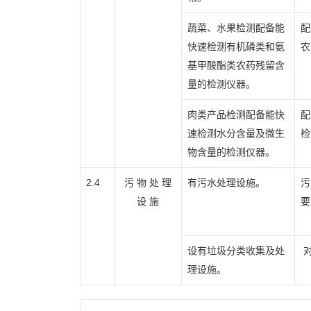
蔬菜、水果检测配备能
配
快速检测有机磷类和氨
农
基甲酸酯类农药残留含
量的检测仪器。
肉类产品检测配备能快
配
速检测水分含量及微生
检
物含量的检测仪器。
2.4
污 物 处 理
有污水处理设施。
污
设 施
要
设有垃圾分类收集及处
对
理设施。