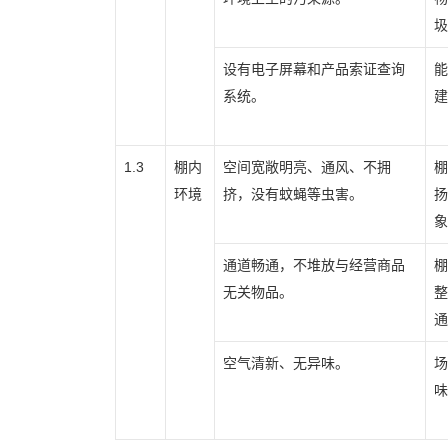
圾
设有电子屏幕和产品索证查询
能
系统。
建
1.3
棚内
空间宽敞明亮、通风、不拥
棚
环境
挤，没有蚊蝇等虫害。
扬
象
通道畅通，不堆放与经营商品
棚
无关物品。
整
通
空气清新、无异味。
场
味