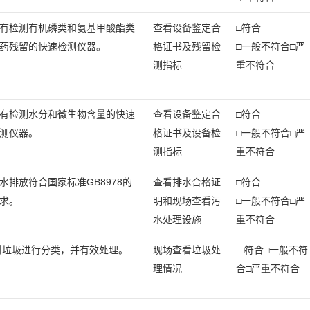
有检测有机磷类和氨基甲酸酯类
查看设备鉴定合
□符合
药残留的快速检测仪器。
格证书及残留检
□一般不符合□严
测指标
重不符合
有检测水分和微生物含量的快速
查看设备鉴定合
□符合
测仪器。
格证书及设备检
□一般不符合□严
测指标
重不符合
水排放符合国家标准GB8978的
查看排水合格证
□符合
求。
明和现场查看污
□一般不符合□严
水处理设施
重不符合
垃圾进行分类，并有效处理。
现场查看垃圾处
□符合□一般不符
理情况
合□严重不符合