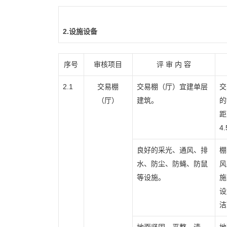
2.设施设备
序号
审核项目
评 审 内 容
2.1
交易棚
交易棚（厅）宜建单层
交
（厅）
建筑。
的
距
4
良好的采光、通风、排
棚
水、防尘、防蝇、防鼠
风
等设施。
施
设
洁