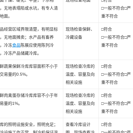
面干燥、硬化、平整，下水畅
现场检查地面
□符合
，无地表塌陷或水坑，有专人清
□一般不符合□严
地面。
重不符合
品经营区域界限清楚，有明显标
现场检查保鲜、
□符合
，无地面摊卖；水产品有畜养
冷藏设备
□一般不符合□严
，冷冻
食品
陈展应使用陈列冷
重不符合
，冷冻产品储藏冷库。
鲜蔬果保鲜冷库库容面积不小于
现场检查冷库的
□符合
交易量的0.5%。
温度、容量及向
□一般不符合□严
相关设施
重不符合
鲜肉禽蛋存储冷库库容不小于年
现场检查冷库的
□符合
易量的1%。
温度、容量及向
□一般不符合□严
相关设施
重不符合
库的照明设施安全，照明充足；
查看冷库设计
□符合
冷设施工作正常，制冷机保证温
图，现场查看冷
□一般不符合□严