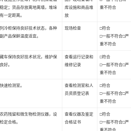
稳定；货品存放离地离墙，堆垛
库设施和商品堆
重不符合
有一定距离。
放
列冷柜保持良好技术状态，各种
现场检查
□符合
副产品保鲜温度适宜。
□一般不符合□严
重不符合
藏车保持良好技术状况，维护保
查看运行记录和
□符合
良好。
维修记录
□一般不符合□严
重不符合
快速检测室。
查看检测室和人
□符合
员资质登记表
□一般不符合□严
重不符合
农药残留和微生物检测仪器，设
查看仪器及鉴定
□符合
检定合格。
合格证书
□一般不符合□严
重不符合