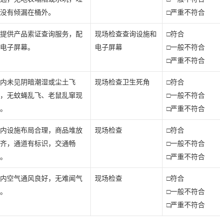
没有倾漏在桶外。
□严重不符合
提供产品索证查询服务，配
现场检查查询设施和
□符合
电子屏幕。
电子屏幕
□一般不符合
□严重不符合
内未见阴暗潮湿或尘土飞
现场检查卫生死角
□符合
，无蚊蝇乱飞、老鼠乱窜现
□一般不符合
。
□严重不符合
内设施布局合理，商品堆放
现场检查
□符合
齐，通道有标识，交通畅
□一般不符合
。
□严重不符合
内空气通风良好，无难闻气
现场检查
□符合
。
□一般不符合
□严重不符合