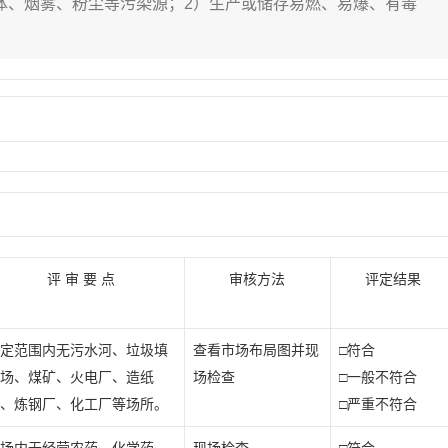
气体、烟雾、粉尘等污染源；2）生产或储存易燃、易爆、有毒
评 审 要 点
审核方法
评定结果
定范围内无污水河、垃圾填
查看市场布局图并现
□符合
场、煤矿、火电厂、造纸
场检查
□一般不符合
、炼钢厂、化工厂等场所。
□严重不符合