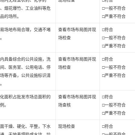
场内无经营农药、化学药
现场检查
□符合
、烟花爆竹、工业油料等危
□一般不符合
品的场所。
□严重不符合
易场地布局合理，交通不堵
查看市场布局图并现
□符合
。
场检查
□一般不符合
□严重不符合
内具备综合的公共设施，洗
查看市场布局图并现
□符合
间、医务室、公用电话、停
场检查
□一般不符合
场等齐备，公共设施标识清
□严重不符合
。
化面积占批发市场总面积的
查看市场布局图并现
□符合
例。
场查核
□一般不符合
□严重不符合
面干燥、硬化、平整，下水
现场检查
□符合
通，无地表塌陷或水坑，垃
□一般不符合