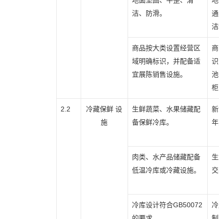
地面坚固、平整、清
地
洁、防滑。
通
洁
商品按大类设置经营区
商
域明确标识，并配备适
识
宜展陈销售设施。
池
柜
2.2
冷藏保鲜 设
生鲜蔬菜、水果储藏配
新
施
备保鲜冷库。
年
肉类、水产品储藏配备
生
低温冷库或冷藏设施。
交
冷库设计符合GB50072
冷
的要求。
制