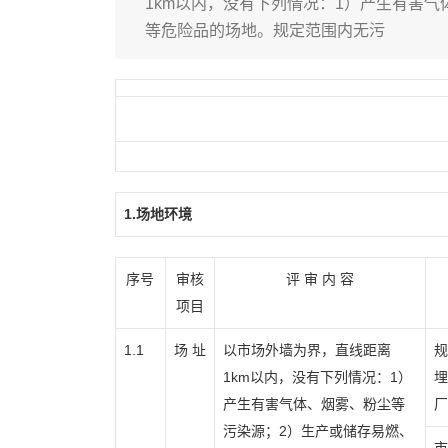
1km以内，没有下列情况：1）产生有害
等危险品的场地。规定范围内无污
1.场地环境
序号
审核
评 审 内 容
项目
1.1
场 址
以市场外墙为界，直线距离
规
1km以内，没有下列情况：1）
埋
产生有害气体、烟雾、粉尘等
厂
污染源；2）生产或储存易燃、