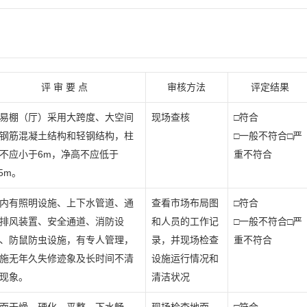
评 审 要 点
审核方法
评定结果
易棚（厅）采用大跨度、大空间
现场查核
□符合
钢筋混凝土结构和轻钢结构，柱
□一般不符合□严
不应小于6m，净高不应低于
重不符合
.5m。
内有照明设施、上下水管道、通
查看市场布局图
□符合
排风装置、安全通道、消防设
和人员的工作记
□一般不符合□严
、防鼠防虫设施，有专人管理，
录，并现场检查
重不符合
施无年久失修迹象及长时间不清
设施运行情况和
现象。
清洁状况