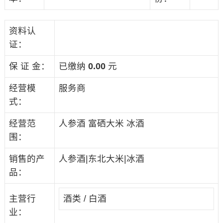
资料认
证：
保 证 金：
已缴纳
0.00
元
经营模
服务商
式：
经营范
人参酒 富硒大米 冰酒
围：
销售的产
人参酒|东北大米|冰酒
品：
主营行
酒类 / 白酒
业：