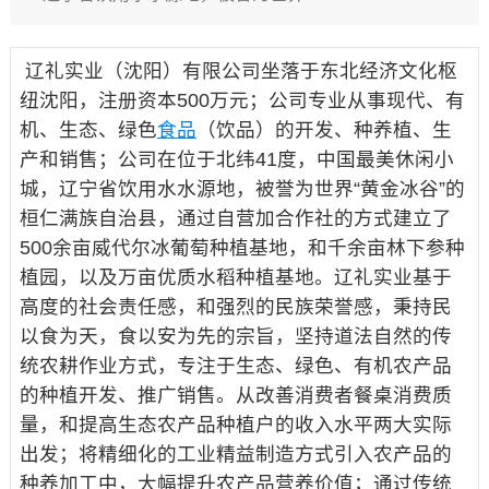
辽礼实业（沈阳）有限公司坐落于东北经济文化枢
纽沈阳，注册资本500万元；公司专业从事现代、有
机、生态、绿色
食品
（饮品）的开发、种养植、生
产和销售；公司在位于北纬41度，中国最美休闲小
城，辽宁省饮用水水源地，被誉为世界“黄金冰谷”的
桓仁满族自治县，通过自营加合作社的方式建立了
500余亩威代尔冰葡萄种植基地，和千余亩林下参种
植园，以及万亩优质水稻种植基地。辽礼实业基于
高度的社会责任感，和强烈的民族荣誉感，秉持民
以食为天，食以安为先的宗旨，坚持道法自然的传
统农耕作业方式，专注于生态、绿色、有机农产品
的种植开发、推广销售。从改善消费者餐桌消费质
量，和提高生态农产品种植户的收入水平两大实际
出发；将精细化的工业精益制造方式引入农产品的
种养加工中，大幅提升农产品营养价值；通过传统