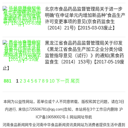
北京市食品药品监督管理局关于进一步
明确“在申证单元内增加新品种”食品生产
许可变更事项的意见(京食药监食生
〔2014〕21号)【2015-03-03废止】
黑龙江省食品药品监督管理局关于印发
《黑龙江省食品生产加工企业分类分级
监管指导意见（试行）》的通知(黑食药
监食生〔2014〕153号)【2017-05-19废
止】
881
1
2
3
4
5
6
7
8
9
10
下一页
尾页
本网为公益性网站，若单位或个人不同意转载、版权和其它问题，请在3日
内进行, 来信(1725506781@qq.com)告知，本站将在3个工作日内删除 沪
ICP备19058002号-1
网站网址导航
河南食品新闻网专业河南中华食品新闻资讯类网站为消费者提供生活中遇到