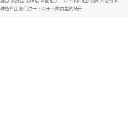
腰瓜 大肚瓜 尖嘴瓜 弯曲瓜等，对于不同瓜的预防方法也不
的种植户朋友们讲一下对于不同类型的畸形