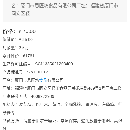
名：厦门市思匠坊食品有限公司厂址：福建省厦门市
同安区轻
价格：¥ 70.00
促销价：¥ 35.00
月销量：2.5万+
累计评价：61761
生产许可证编号：SC11335021203400
产品标准号：SB/T 10104
厂名：厦门市思匠坊
食品
有限公司
厂址：福建省厦门市同安区轻工食品园美禾三路469号2号厂房二楼
厂家联系方式：4008272989
配料表：麦芽糖、巴旦木、黄油、全脂乳粉、蛋清液、海藻糖、细
砂糖等
储藏方法：请置于阴凉干燥处，常温保存，避免放置于潮湿、高温
处