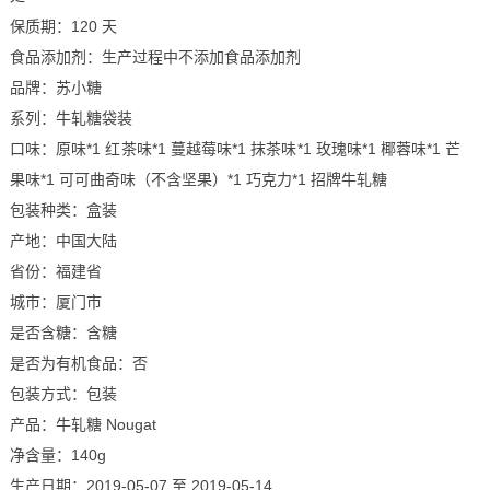
保质期：120 天
食品添加剂：生产过程中不添加食品添加剂
品牌：苏小糖
系列：牛轧糖袋装
口味：原味*1 红茶味*1 蔓越莓味*1 抹茶味*1 玫瑰味*1 椰蓉味*1 芒
果味*1 可可曲奇味（不含坚果）*1 巧克力*1 招牌牛轧糖
包装种类：盒装
产地：中国大陆
省份：福建省
城市：厦门市
是否含糖：含糖
是否为有机食品：否
包装方式：包装
产品：牛轧糖 Nougat
净含量：140g
生产日期：2019-05-07 至 2019-05-14