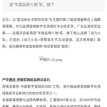
获"年度品牌人物"奖，旗下
近日，以"建设商业文明共同体"为主题的第17届虎啸盛典在上海圆
满落幕，作为品牌营销数字化领域的专业性奖项，广东仙津双奖加
冕——总裁邓启俊荣获"年度品牌人物"奖，旗下核心品牌「动力火
车」打造的《动力火车×草莓音乐节互动营销，这次很带敢》案
例，成功摘得年度营销案例"体验营销奖"银奖！
严苛遴选 虎啸奖铸就品牌试金石
虎啸奖素有"中国数字营销风向标"之称，是中国品牌营销数字化领
域极具专业影响力的综合性奖项之一。
本届赛事规模与品质再攀新高，汇聚超850家企业、近4000件作品
参赛。赛事从创新性、实效性、影响力进行多维度严苛筛选，最终