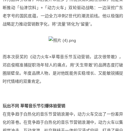
断推动「仙津饮料」+「动力火车」双轮驱动战略：一边深挖广东
老字号的国民底蕴，一边全力冲刺Z世代的潮流前线。他以极强的
战略定力推动营销数字化，将“流量”转化为“留量”。
而本次获奖的《动力火车×草莓音乐节互动营销，这次很带敢》，
邓启俊精准捕捉职场年轻人的痛点，用“天生带敢”的品牌态度打破
圈层壁垒。年度品牌人物，是对他既能务实稳增长、又能敏锐捕捉
时代情绪的双重肯定。
玩出不同 草莓音乐节引爆体验营销
在竞争趋于白热化的音乐节营销浪潮中，动力火车交出了一份差异
化的答卷。在竞争趋于白热化的音乐节营销浪潮中，动力火车以集
视觉冲击、互动宣泄、社交联结于一体的沉浸式空间，打造了用户