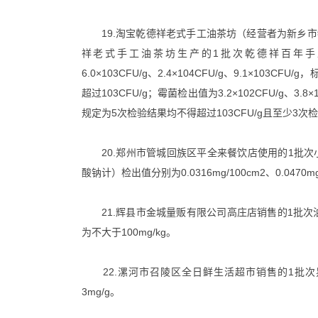
19.淘宝乾德祥老式手工油茶坊（经营者为新乡市
祥老式手工油茶坊生产的1批次乾德祥百年手工油茶，菌
6.0×103CFU/g、2.4×104CFU/g、9.1×10
超过103CFU/g；霉菌检出值为3.2×102CFU/g、3.8×10
规定为5次检验结果均不得超过103CFU/g且至少3次检
20.郑州市管城回族区平全来餐饮店使用的1批次
酸钠计）检出值分别为0.0316mg/100cm2、0.0470m
21.辉县市金城量贩有限公司高庄店销售的1批次油条
为不大于100mg/kg。
22.漯河市召陵区全日鲜生活超市销售的1批次黑
3mg/g。