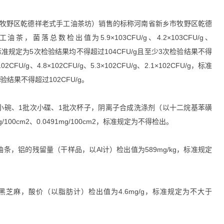
牧野区乾德祥老式手工油茶坊）销售的标称河南省新乡市牧野区乾德
落总数检出值为5.9×103CFU/g、4.2×103CFU/g、
3CFU/g，标准规定为5次检验结果均不得超过104CFU/g且至少3次检验结果不得
2CFU/g、4.8×102CFU/g、5.3×102CFU/g、2.1×102CFU/g，标准
验结果不得超过102CFU/g。
小碗、1批次小碟、1批次杯子，阴离子合成洗涤剂（以十二烷基苯磺
g/100cm2、0.0491mg/100cm2，标准规定为不得检出。
，铝的残留量（干样品，以Al计）检出值为589mg/kg，标准规定
芝麻，酸价（以脂肪计）检出值为4.6mg/g，标准规定为不大于