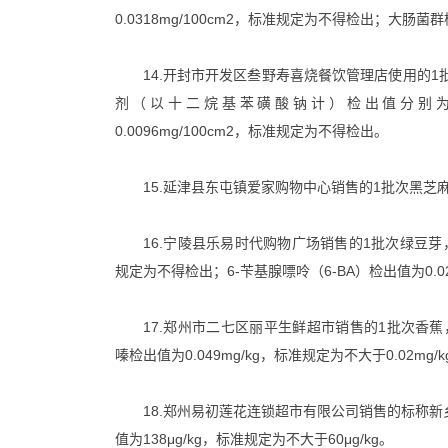
0.0318mg/100cm2，标准规定为不得检出；大
14.开封市开发区叁野寿喜烧餐饮管理店使用的1批
剂（以十二烷基苯磺酸钠计）检出值分别为0.0110mg/1
0.0096mg/100cm2，标准规定为不得检出。
15.延津县东屯镇爱家购物中心销售的1批次黑芝麻，酸
16.宁陵县乐易时代购物广场销售的1批次绿豆芽，4-
规定为不得检出；6-苄基腺嘌呤（6-BA）检出值为0.0
17.郑州市二七区丽平生鲜超市销售的1批次香蕉，吡虫啉
嗪检出值为0.049mg/kg，标准规定为不大于0.02mg/k
18.郑州易初莲花连锁超市有限公司销售的标称新
值为138μg/kg，标准规定为不大于60μg/kg。