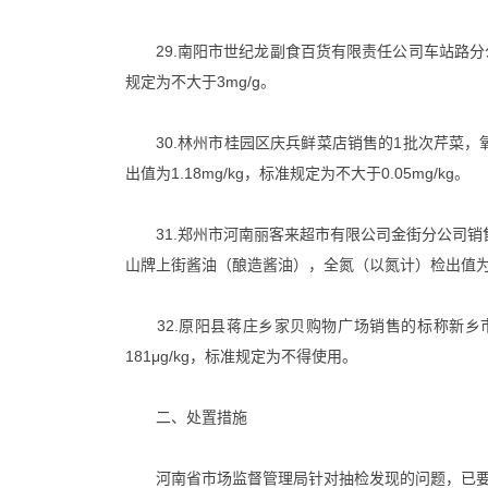
29.南阳市世纪龙副食百货有限责任公司车站路分公司
规定为不大于3mg/g。
30.林州市桂园区庆兵鲜菜店销售的1批次芹菜，氧乐果检
出值为1.18mg/kg，标准规定为不大于0.05mg/kg。
31.郑州市河南丽客来超市有限公司金街分公司销
山牌上街酱油（酿造酱油），全氮（以氮计）检出值为0.63g
32.原阳县蒋庄乡家贝购物广场销售的标称新乡
181μg/kg，标准规定为不得使用。
二、处置措施
河南省市场监督管理局针对抽检发现的问题，已要