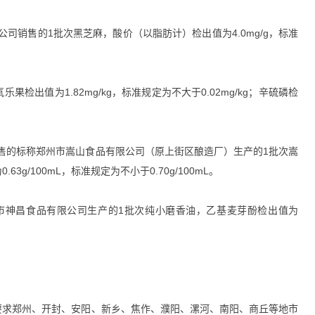
销售的1批次黑芝麻，酸价（以脂肪计）检出值为4.0mg/g，标准
出值为1.82mg/kg，标准规定为不大于0.02mg/kg；辛硫磷检
售的标称郑州市嵩山食品有限公司（原上街区酿造厂）生产的1批次嵩
/100mL，标准规定为不小于0.70g/100mL。
市神昌食品有限公司生产的1批次纯小磨香油，乙基麦芽酚检出值为
求郑州、开封、安阳、新乡、焦作、濮阳、漯河、南阳、商丘等地市