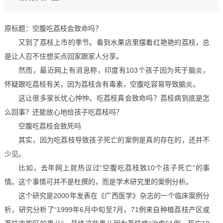
原标题：空腹吃荔枝会致命吗？
又到了荔枝上市的季节。看到水果店里摆着红艳艳的荔枝，总
是让人忍不住想买点回家跟家人分享。
然而，最近网上有消息称，印度有103个孩子因为死于脑炎，
怀疑跟吃荔枝有关，因为荔枝含有毒素，空腹吃容易导致脑炎。
这让很多家长忧心忡忡。吃荔枝真会致命吗？荔枝病到底是怎
么回事？还能放心地给孩子吃荔枝吗？
空腹吃荔枝会致死吗
其实，因为吃荔枝导致孩子死亡的案例是真的存在的，还并不
少见。
比如，去年网上就热议过“空腹吃荔枝致10个孩子死亡”的事
情。这个事情可并不是杜撰的，而是学术研究里的案例分析。
这个研究是2000年发表在《广西医学》杂志的一个临床案例分
析，研究分析了“1999年6月中旬至7月，71例来自种植荔枝产区或