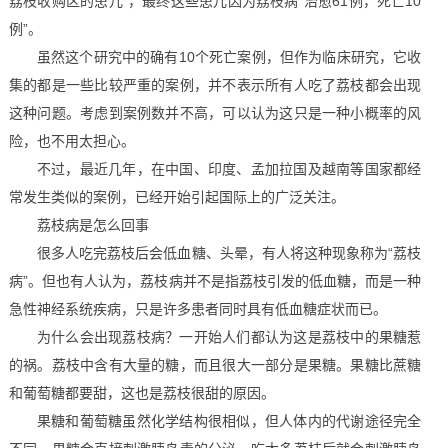
荔枝收购区的患儿”，最终这些患儿因为荔枝病“治愈61例，死亡10
例”。
虽然这个研究中的确有10个死亡案例，但作为临床研究，它收
集的都是一些比较严重的案例，并不表示所有人吃了荔枝都会出现
这种问题。考虑到案例数并不高，可以认为这只是一种小概率的风
险，也不用太担心。
不过，最近几年，在中国、印度、孟加拉国及越南等国家都经
常发生类似的案例，已经开始引起国际上的广泛关注。
荔枝病是怎么回事
很多人吃完荔枝后会低血糖、头晕，有人将这种现象称为“荔枝
病”。但也有人认为，荔枝病并不是指荔枝引发的低血糖，而是一种
急性神经系统疾病，只是许多患者同时具有低血糖症状而已。
为什么会出现荔枝病？一开始人们都认为这是荔枝中的果糖惹
的祸。荔枝中含有大量的糖，而且很大一部分是果糖。果糖比蔗糖
和葡萄糖都要甜，这也是荔枝很甜的原因。
果糖和葡萄糖虽然化学结构很相似，但人体内的代谢途径完全