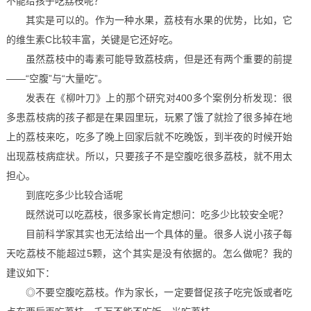
不能给孩子吃荔枝呢？
其实是可以的。作为一种水果，荔枝有水果的优势，比如，它
的维生素C比较丰富，关键是它还好吃。
虽然荔枝中的毒素可能导致荔枝病，但是还有两个重要的前提
――“空腹”与“大量吃”。
发表在《柳叶刀》上的那个研究对400多个案例分析发现：很
多患荔枝病的孩子都是在果园里玩，玩累了饿了就捡了很多掉在地
上的荔枝来吃，吃多了晚上回家后就不吃晚饭，到半夜的时候开始
出现荔枝病症状。所以，只要孩子不是空腹吃很多荔枝，就不用太
担心。
到底吃多少比较合适呢
既然说可以吃荔枝，很多家长肯定想问：吃多少比较安全呢？
目前科学家其实也无法给出一个具体的量。很多人说小孩子每
天吃荔枝不能超过5颗，这个其实是没有依据的。怎么做呢？我的
建议如下：
◎不要空腹吃荔枝。作为家长，一定要督促孩子吃完饭或者吃