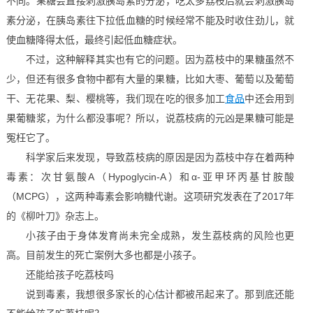
不同。果糖会直接刺激胰岛素的分泌，吃太多荔枝后就会刺激胰岛
素分泌，在胰岛素往下拉低血糖的时候经常不能及时收住劲儿，就
使血糖降得太低，最终引起低血糖症状。
不过，这种解释其实也有它的问题。因为荔枝中的果糖虽然不
少，但还有很多食物中都有大量的果糖，比如大枣、葡萄以及葡萄
干、无花果、梨、樱桃等，我们现在吃的很多加工
食品
中还会用到
果葡糖浆，为什么都没事呢？所以，说荔枝病的元凶是果糖可能是
冤枉它了。
科学家后来发现，导致荔枝病的原因是因为荔枝中存在着两种
毒素：次甘氨酸A（Hypoglycin-A）和α-亚甲环丙基甘胺酸
（MCPG），这两种毒素会影响糖代谢。这项研究发表在了2017年
的《柳叶刀》杂志上。
小孩子由于身体发育尚未完全成熟，发生荔枝病的风险也更
高。目前发生的死亡案例大多也都是小孩子。
还能给孩子吃荔枝吗
说到毒素，我想很多家长的心估计都被吊起来了。那到底还能