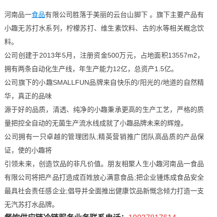
河南品一
食品
有限公司胜落于美丽的云台山脚下 。旗下主要产品有
小趣无苏打水系列，柠檬苏打、维生素饮料、古的水等相关概念饮
料。
公司创建于2013年5月，注册资金500万元，占地面积13557m2，
拥有两条自动化生产线，年生产能力12亿，总资产1.5亿。
公司旗下的小趣SMALLFUN品牌来自快乐的/阳光的/地道的自然精
华，真正的品味
源于好的品质，清透、纯净的小趣秉承更高的生产工艺，严格的质
量把控全自动的无菌生产流水线成就了小趣品牌未来的辉煌。
公司拥有一只卓越的管理团队;精英营销推广团队高品质的产品保
证，使的小趣将
引领未来，创造饮品的非凡价值。朋友相聚人生小趣河南品一食品
有限公司将把产品打造成百姓放心满意食品;把企业锺炼成食品安全
最具社会责任感企业;倡导并全面推出健康饮品新慨念倾力打造一支
无汽苏打水品牌。