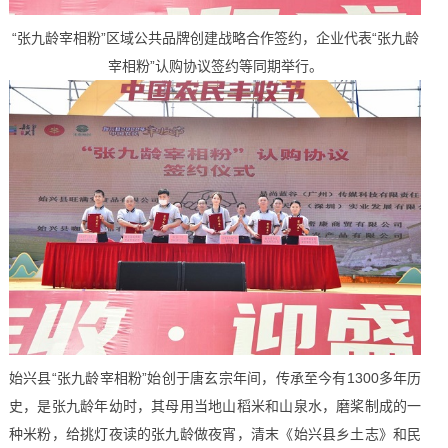
“张九龄宰相粉”区域公共品牌创建战略合作签约，企业代表“张九龄
宰相粉”认购协议签约等同期举行。
始兴县“张九龄宰相粉”始创于唐玄宗年间，传承至今有1300多年历
史，是张九龄年幼时，其母用当地山稻米和山泉水，磨桨制成的一
种米粉，给挑灯夜读的张九龄做夜宵，清末《始兴县乡土志》和民