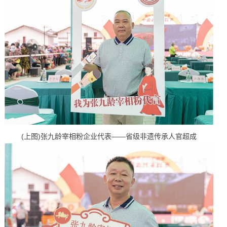
(上图)张九龄宰相粉企业代表——省级非遗传承人官超成