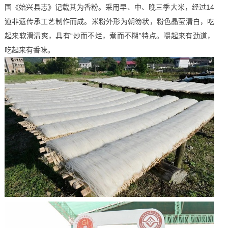
国《始兴县志》记载其为香粉。采用早、中、晚三季大米，经过14
道非遗传承工艺制作而成。米粉外形为朝笏状，粉色晶莹清白，吃
起来软滑清爽，具有“炒而不烂，煮而不糊”特点。嚼起来有劲道，
吃起来有香味。