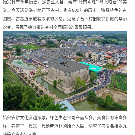
始兴具有千年历史，是农业大县，素有“岭南明珠”“粤北粮仓”的美
誉。今天活动举办地石下古村，也有500年的历史，独具特色的古
围楼、古巷道承载着浓浓的乡愁，见证了石下村旧貌换新颜的华丽
蜕变，展现了始兴推进乡村全面振兴的累累硕果。
始兴农耕文化底蕴深厚，绿色生态农副产品众多，美食佳肴丰富多
样，养育了一代又一代勤劳淳朴的始兴人民，孕育了盛唐名相张九
龄等众多杰出人物。